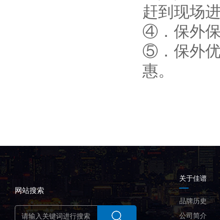
赶到现场
④．保外
⑤．保外
惠。
关于佳谱
网站搜索
品牌历史
公司简介